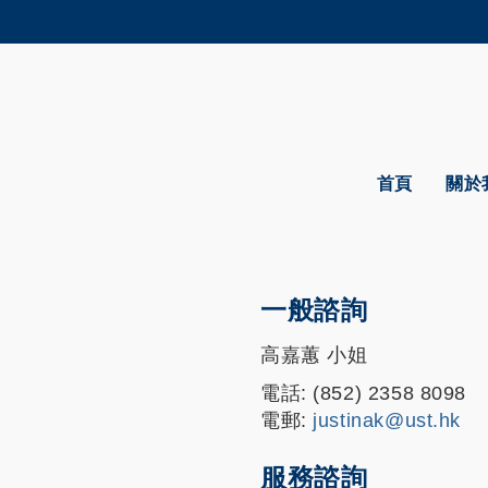
更多科大概覽
學術部門索引
生活@科大
CAREERS AT HKUST
教授簡錄
首頁
關於
一般諮詢
高嘉蕙 小姐
電話: (852) 2358 8098
電郵:
justinak@ust.hk
服務諮詢