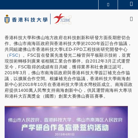
Skip
Se
更多科大概覽
to
M
科大新聞
學術部門索引
main
生活@科大
圖書館
content
校園地圖及指南
CAREERS AT HKUST
教授簡錄
認識科大
香港科技大學和佛山地方政府在科技創新和研發方面長期密切合
作。佛山市南海區政府與香港科技大學於2020年簽訂合作協議，
共同組建佛山市香港科技大學LED-FPD工程技術研究開發中心
（
FSC
）。FSC旨在發展先進發光二極管與平板顯示技術，並實
現技術轉移到廣東省相關工業合作夥伴。自2012年3月正式運營
至今，FSC取得的成績有目共睹，獲得業界和社會廣泛認可。
2018年3月，佛山市南海區政府與香港科技大學簽訂補充合作協
議，以擴展合作空間。根據補充合作協議，香港科技大學南海創
新中心於2018年10月在香港科技大學清水灣校區成立。南海區政
府提供1400萬人民幣支持南海創新中心，供其運營南海科大專項
和港科大百萬獎金（國際）創業大賽佛山賽區賽事。