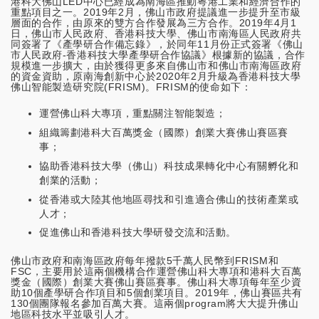
港科大佛山LED中心已經成為南海區推動粵港工業和經濟合作的
重點項目之一。2019年2月，佛山市政府提議進一步提升至市級
層面的合作，由原來的雙方合作發展為三方合作。2019年4⽉1
⽇，佛山市人民政府、香港科技大學、佛山市南海區人民政府共
同簽署了《產學研合作備忘錄》，於同年11月份正式簽署《佛山
市人民政府-香港科技大學產學研合作協議》根據新的協議，合作
規模進一步擴大，由於獲得更多來自佛山市和佛山市南海區政府
的資金資助，原南海創新中心於2020年2月升級為香港科技大學
佛山智能製造研究院(FRISM)。FRISM的使命如下：
運營佛山科大專項，重點關注智能製造；
組織籌劃港科大百萬獎金（國際）創業大賽佛山賽區賽
事；
協助香港科技大學（佛山）科技成果轉化中心有關孵化和
創業的活動；
從香港或大陸其他地區尋找和引進適合佛山的技術產業或
人才；
促進佛山和香港科技大學研發交流和活動。
佛山市政府和南海區政府每年撥款5千萬人民幣到FRISM和
FSC，主要用於這兩個機構合作運營佛山科大專項和港科大百萬
獎金（國際）創業大賽佛山賽區賽事。佛山科大專項每年至少資
助10個產學研合作項目和5個創業項目。2019年，佛山賽區共有
130個團隊報名參加百萬大賽。這兩個program將大大提升佛山
地區科技水平並吸引人才。