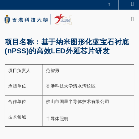
Skip
Se
更多科大概覽
to
M
科大新聞
學術部門索引
main
生活@科大
圖書館
content
校園地圖及指南
CAREERS AT HKUST
教授簡錄
認識科大
项目名称：基于纳米图形化蓝宝石衬底
(nPSS)的高效LED外延芯片研发
项目负责人
范智勇
承担单位
香港科技大学清水湾校区
合作单位
佛山市国星半导体技术有限公司
技术领域
半导体照明