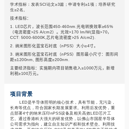
学术指标：发表SCI论文≥3篇；申请专利≥1项；培养研究
生≥2名。
技术指标：
1. LED芯片，波长范围450-460nm.光电转换效率≥65%
（电流密度>25 A/cm2）。光效>170 lm/W(显指>70，
CCT: 5000-6000K,芯片电流密度>25 A/cm2).
2. 纳米图形化蓝宝石衬底（nPSS）大小≥4寸。
3. 纳米图形化蓝宝石衬底（nPSS）图形最小尺寸：图形间
距≤1200nm, 图形高度≥200nm.
主要经济指标：实施期内项目销售收入≥1000万元，新增
利税≥100万元。
项目背景
LED是半导体照明的核心技术，具有节能，无污染，
长寿等优点，符合国家长期发展要求。利用后发优势，重
点部署4寸的纳米压印nPSS设备及相关高效LED芯片工
艺。通过香港科大强大的研发优势，以佛山市国星半导体
公司需求为指向，建立自主知识产权和技术壁垒。利用技