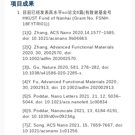
项目成果
目前已经发表高水平sci论文8篇(有致谢基金号
HKUST Fund of Nanhai (Grant No. FSNH-
18FYTRI01))
[1]Q. Zhang, ACS Nano 2020,14,1577−1585,
doi: 10.1021/acsnano.9b06663.
[2]Q. Zhang, Advanced Functional Materials
2020, 30, 2002570, doi:
10.1002/adfm.202002570.
[3]L. Gu, Nature 2020, 581, 278–282, doi:
10.1038/s41586-020-2285-x.
[4]Y. Fu, Advanced Functional Materials 2020,
30, 2002913, doi: 10.1002/adfm.202002913.
[5]S. Poddar, Nano Letters 2021, 21, 12, 5036–
5044, doi: 10.1021/acs.nanolett.1c00834.
[6]S. Poddar, Nanoscale 2021, 13, 6184-6191,
doi: 10.1039/d0nr09234g.
[7]Z. Song, ACS Nano 2021, 15, 7659-7667, doi:
10.1021/acsnano.1c01256.