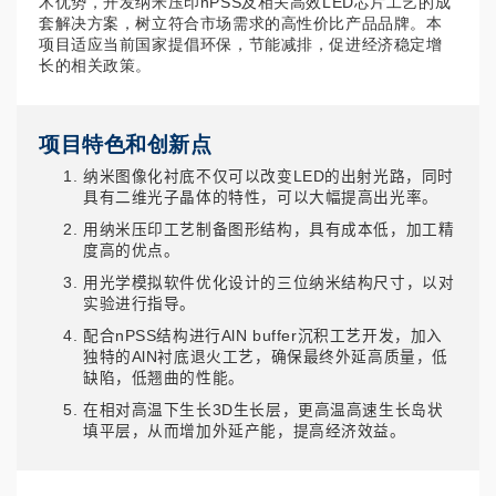
术优势，开发纳米压印nPSS及相关高效LED芯片工艺的成
套解决方案，树立符合市场需求的高性价比产品品牌。本
项目适应当前国家提倡环保，节能减排，促进经济稳定增
长的相关政策。
项目特色和创新点
纳米图像化衬底不仅可以改变LED的出射光路，同时
具有二维光子晶体的特性，可以大幅提高出光率。
用纳米压印工艺制备图形结构，具有成本低，加工精
度高的优点。
用光学模拟软件优化设计的三位纳米结构尺寸，以对
实验进行指导。
配合nPSS结构进行AlN buffer沉积工艺开发，加入
独特的AlN衬底退火工艺，确保最终外延高质量，低
缺陷，低翘曲的性能。
在相对高温下生长3D生长层，更高温高速生长岛状
填平层，从而增加外延产能，提高经济效益。