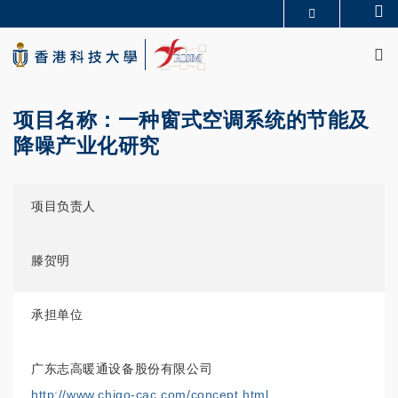
Skip
Se
更多科大概覽
to
M
科大新聞
學術部門索引
main
生活@科大
圖書館
content
校園地圖及指南
CAREERS AT HKUST
教授簡錄
認識科大
项目名称：一种窗式空调系统的节能及
降噪产业化研究
项目负责人
滕贺明
承担单位
广东志高暖通设备股份有限公司
http://www.chigo-cac.com/concept.html