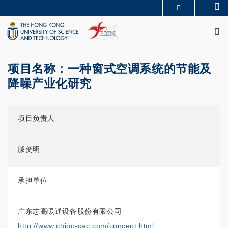
Skip
Se
MORE ABOUT HKUST
to
M
UNIVERSITY NEWS
ACADEMIC DEPARTMENTS A-Z
main
LIFE@HKUST
LIBRARY
content
MAP & DIRECTIONS
CAREERS AT HKUST
FACULTY PROFILES
ABOUT HKUST
项目名称：一种窗式空调系统的节能及
降噪产业化研究
项目负责人
滕贺明
承担单位
广东志高暖通设备股份有限公司
http://www.chigo-cac.com/concept.html