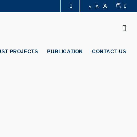
A
A
A
LIBRARY
Sear
ABOUT HKUST
UST PROJECTS
PUBLICATION
CONTACT US