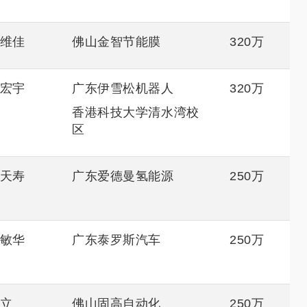
维佳
佛山金智节能膜
320万
宏宇
广东伊雪松机器人
320万
香港科技大学清水湾校
区
天寿
广东爱德曼氢能源
250万
敏华
广东泰罗斯汽车
250万
立
佛山固高自动化
250万