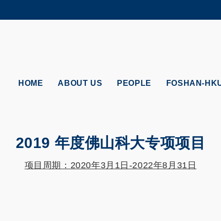
MORE ABOUT HKUST
ADEMIC DEPARTMENTS A-Z
LIFE@HKUST
CAREERS AT HKUST
FACULTY PROFILES
HOME
ABOUT US
PEOPLE
FOSHAN-HK
2019 年度佛山科大专项项目
项目周期：2020年3月1日-2022年8月31日