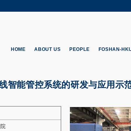
MORE ABOUT HKUST
ADEMIC DEPARTMENTS A-Z
LIFE@HKUST
CAREERS AT HKUST
FACULTY PROFILES
HOME
ABOUT US
PEOPLE
FOSHAN-HK
件产线智能管控系统的研发与应用示
究院