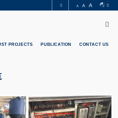
A
A
A
LIBRARY
Sear
ABOUT HKUST
UST PROJECTS
PUBLICATION
CONTACT US
范