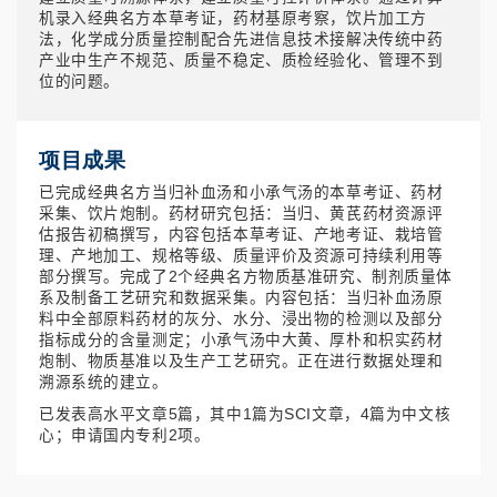
机录入经典名方本草考证，药材基原考察，饮片加工方
法，化学成分质量控制配合先进信息技术接解决传统中药
产业中生产不规范、质量不稳定、质检经验化、管理不到
位的问题。
项目成果
已完成经典名方当归补血汤和小承气汤的本草考证、药材
采集、饮片炮制。药材研究包括：当归、黄芪药材资源评
估报告初稿撰写，内容包括本草考证、产地考证、栽培管
理、产地加工、规格等级、质量评价及资源可持续利用等
部分撰写。完成了2个经典名方物质基准研究、制剂质量体
系及制备工艺研究和数据采集。内容包括：当归补血汤原
料中全部原料药材的灰分、水分、浸出物的检测以及部分
指标成分的含量测定；小承气汤中大黄、厚朴和枳实药材
炮制、物质基准以及生产工艺研究。正在进行数据处理和
溯源系统的建立。
已发表高水平文章5篇，其中1篇为SCI文章，4篇为中文核
心；申请国内专利2项。