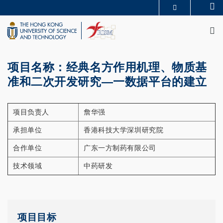
Skip
Se
MORE ABOUT HKUST
to
M
UNIVERSITY NEWS
ACADEMIC DEPARTMENTS A-Z
main
LIFE@HKUST
LIBRARY
content
MAP & DIRECTIONS
CAREERS AT HKUST
FACULTY PROFILES
ABOUT HKUST
项目名称：经典名方作用机理、物质基
准和二次开发研究—一数据平台的建立
项目负责人
詹华强
承担单位
香港科技大学深圳研究院
合作单位
广东一方制药有限公司
技术领域
中药研发
项目目标