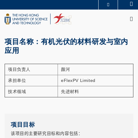
Skip
Se
MORE ABOUT HKUST
to
M
UNIVERSITY NEWS
ACADEMIC DEPARTMENTS A-Z
main
LIFE@HKUST
LIBRARY
content
MAP & DIRECTIONS
CAREERS AT HKUST
FACULTY PROFILES
ABOUT HKUST
项目名称：有机光伏的材料研发与室内
应用
项目负责人
颜河
承担单位
eFlexPV Limited
技术领域
先进材料
项目目标
该项目的主要研究目标和内容包括：