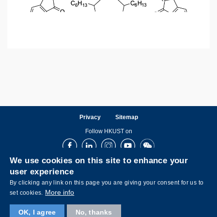
Privacy
Sitemap
Follow HKUST on
Facebook
LinkedIn
Instagram
Youtube
Wechat
We use cookies on this site to enhance your
user experience
By clicking any link on this page you are giving your consent for us to
More info
set cookies.
OK, I agree
No, thanks