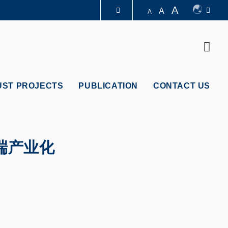
A
A
A
LIBRARY
Sear
ABOUT HKUST
UST PROJECTS
PUBLICATION
CONTACT US
端产业化