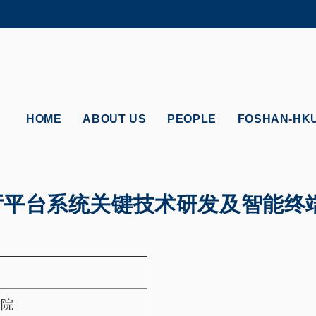
MORE ABOUT HKUST
ADEMIC DEPARTMENTS A-Z
LIFE@HKUST
CAREERS AT HKUST
FACULTY PROFILES
HOME
ABOUT US
PEOPLE
FOSHAN-HK
厅平台系统关键技术研发及智能终
究院