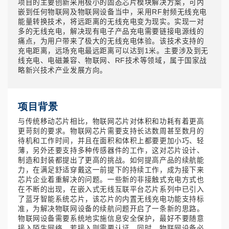
项目的主要创新采用极小的固态芯片模块解决方案，可内
嵌到任何物联网及物联网设备当中，采用RF射频无线充电
能量转换技术，将远距离的无线充电变为现实。实现一对
多的无线充电，解决现有电子产品充电需要链接电源线的
痛点，为用户带来了极大的无线充电体验。该技术支持的
充电距离，远场充电最远距离可以达到1米。主要涉及到无
线充电、电磁兼容、物联网、RF技术等领域，属于国家战
略新兴技术产业发展方向。
项目背景
与传统移动芯片相比，物联网芯片对体积和功耗有着更高
更苛刻的要求。物联网芯片需要支持长达数周甚至数月的
待机和工作时间，并且在面积和体积上都要更加小巧、轻
薄，另外还要支持多种传感器件的工作，这对芯片设计、
制造和封装都提出了更高的挑战。如何提高产品的续航能
力，在满足舒适穿戴这一前提下的持续工作，成为接下来
芯片企业着重解决的问题。一些新的非接触式充电方式也
在不断的出现，在嵌入式无线互联平台芯片系列中已引入
了蓝牙智能系统芯片，该芯片的内置无线充电功能支持标
准，为解决物联网设备的续航问题开启了一条新的思路。
物联网设备需要系统地实施信息安全保护，最好不要随意
接入陌生网络，若接入则需要认证，同时，物联网设备必