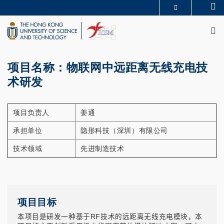
Skip
Se
MORE ABOUT HKUST
to
M
UNIVERSITY NEWS
ACADEMIC DEPARTMENTS A-Z
main
LIFE@HKUST
LIBRARY
content
MAP & DIRECTIONS
CAREERS AT HKUST
FACULTY PROFILES
ABOUT HKUST
项目名称：物联网中远距离无线充电技
术研发
项目负责人
姜通
承担单位
隐形科技（深圳）有限公司
技术领域
先进制造技术
项目目标
本项目是研发一种基于RF技术的远距离无线充电模块，本