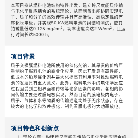
本项目拟从燃料电池结构特性出发，建立跨尺度能质传输
与电化学反应耦合的系统理论，从而制备出能协同实现电
子、质子和分子的高效传输并具有高活性、高稳定性的有
序化膜电极，并实现50 kW燃料电池的组装和测试，使其
2
2
铂载量低达0.125 mg/cm
，功率密度高达2 W/cm
，且运
行时间长达5000 h。
项目背景
质子交换膜燃料电池所使用的催化剂铂，其昂贵的价格严
重制约了燃料电池的商业化应用。因此开发具有高性能、
低成本的铂基催化剂并最大化提高其利用率对推动燃料电
池的发展具有重大意义。此外，燃料电池中的电化学反应
过程因受到三相界面和传输等诸多因素的影响，各相的协
同传输主要通过膜电极实现，然而目前的膜电极内电子、
质子、气体和水等物质的传输通道均处于无序状态，存在
较大的电化学和浓差极化，制约着膜电极的大功率放电。
项目特色和创新点
理论方面：构建跨尺度能质传输与电化学反应耦合的