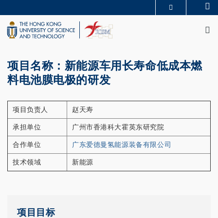
Skip
Se
MORE ABOUT HKUST
to
M
UNIVERSITY NEWS
ACADEMIC DEPARTMENTS A-Z
main
LIFE@HKUST
LIBRARY
content
MAP & DIRECTIONS
CAREERS AT HKUST
FACULTY PROFILES
ABOUT HKUST
项目名称：新能源车用长寿命低成本燃
料电池膜电极的研发
项目负责人
赵天寿
承担单位
广州市香港科大霍英东研究院
合作单位
广东爱德曼氢能源装备有限公司
技术领域
新能源
项目目标