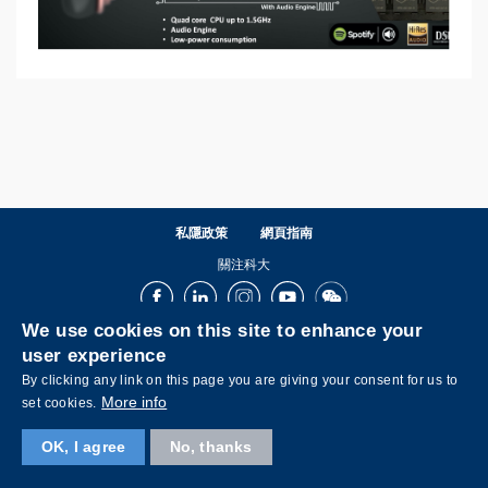
私隱政策
網頁指南
關注科大
Facebook
LinkedIn
Instagram
Youtube
Wechat
We use cookies on this site to enhance your
user experience
By clicking any link on this page you are giving your consent for us to
More info
set cookies.
OK, I agree
No, thanks
© 版權屬香港科技大學所有