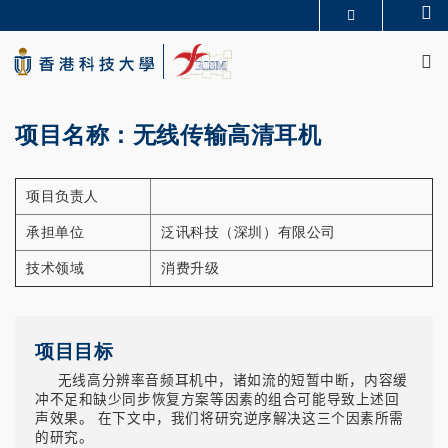
Skip
Se
更多科大概覽
to
M
科大新聞
學術部門索引
main
生活@科大
圖書館
content
校園地圖及指南
CAREERS AT HKUST
教授簡錄
認識科大
项目名称：无线传输高清耳机
项目负责人
承担单位
泛讯科技（深圳）有限公司
技术领域
消费升级
项目目标
无线高分辨率音频耳机中，诸如流的短暂中断，内容缓
冲不足和缺少同步恢复方案等因素的组合可能导致上述回
声效果。 在下文中，我们将研究逆序解决这三个因素所需
的研究。