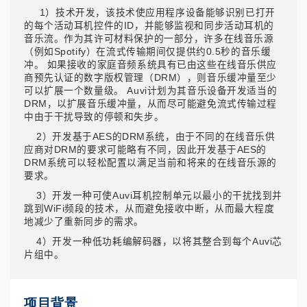
1）技术开发，该技术使应用程序设备能够识别已打开
的每个活动耳机控件的ID，并能够监视和同步活动耳机的
音乐流。作为其许可材料保护的一部分，许多在线音乐源
（例如Spotify）在流式传输期间仅提供约0.5秒的音乐缓
冲。 如果接收的家庭音频系统具有已由这些在线音乐供应
商预先认证的数字版权管理（DRM），则音乐缓冲量至少
可以扩展一个数量级。 Auvi计划为其音乐设备开发适当的
DRM，以扩展音乐缓冲量，从而尽可能避免流式传输过程
中由于干扰导致的停顿和失步。
2）开发基于AES的DRM系统，由于不同的在线音乐供
应商对DRM的要求可能略有不同，因此开发基于AES的
DRM系统可以轻松配置以满足当前和将来的在线音乐源的
要求。
3）开发一种可使Auvi耳机控制单元以最小的干扰找到并
跳到WiFi频段的技术，从而避免接收中断，从而最大程度
地减少了重新同步的需求。
4）开发一种低功耗编解码器，以将其整合到每个Auvi芯
片组中。
项目背景