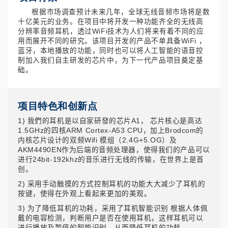
根据市场调查预计未来几年，全球无线音频市场将是数
十亿美元的业务。在项目中将开发一种功能齐全的无线高
分辨率音频耳机，透过WiFi技术为人们将来有着不同的应
用而展开不同的研究。该项目开发的产品不单具备WiFi ，
蓝牙，本地播放的功能，同时也可以将人工智能的语音控
制加入我们自主研发的芯片中，为下一代产品项目奠定基
础。
项目特色和创新点
1) 我們的耳机是以自家研發的芯片A1， 芯片核心是高达
1.5GHz的四核ARM Cortex-A53 CPU，加上Brodcom的
内核芯片设计的双频Wifi 模组（2.4G+5.OG）及
AKM4490EN作为后端的音频处理器，使得我们的产品可以
进行24bit-192khz的音乐进行无线的传输，在世界上是首
创。
2) 采用手动触摸的方式控制耳机的功能大大减少了耳机的
按键，使得在外观上看起来更加的美观。
3) 为了降低耳机的功耗，采用了耳机智能识别 根据人体佩
戴的电容检测，判断用户是否在使用耳机，这样耳机可以
进行播放及暂停的智能识别，从而降低耳机的功耗