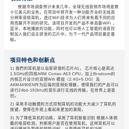
根据市场调查预计未来几年，全球无线音频市场将是数
十亿美元的业务。在项目中将开发一种功能齐全的无线高
分辨率音频耳机，透过WiFi技术为人们将来有着不同的应
用而展开不同的研究。该项目开发的产品不单具备WiFi ，
蓝牙，本地播放的功能，同时也可以将人工智能的语音控
制加入我们自主研发的芯片中，为下一代产品项目奠定基
础。
项目特色和创新点
1) 我們的耳机是以自家研發的芯片A1， 芯片核心是高达
1.5GHz的四核ARM Cortex-A53 CPU，加上Brodcom的
内核芯片设计的双频Wifi 模组（2.4G+5.OG）及
AKM4490EN作为后端的音频处理器，使得我们的产品可以
进行24bit-192khz的音乐进行无线的传输，在世界上是首
创。
2) 采用手动触摸的方式控制耳机的功能大大减少了耳机的
按键，使得在外观上看起来更加的美观。
3) 为了降低耳机的功耗，采用了耳机智能识别 根据人体佩
戴的电容检测，判断用户是否在使用耳机，这样耳机可以
进行播放及暂停的智能识别，从而降低耳机的功耗