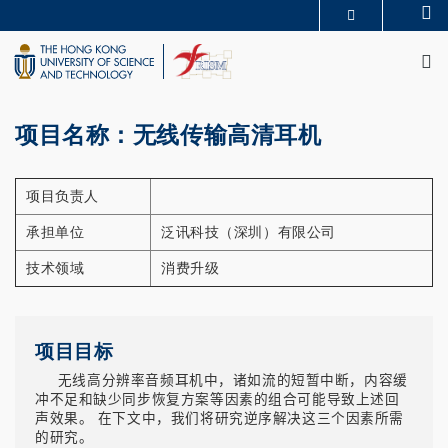
Skip
Se
MORE ABOUT HKUST
to
M
UNIVERSITY NEWS
ACADEMIC DEPARTMENTS A-Z
main
LIFE@HKUST
LIBRARY
content
MAP & DIRECTIONS
CAREERS AT HKUST
FACULTY PROFILES
ABOUT HKUST
项目名称：无线传输高清耳机
项目负责人
承担单位
泛讯科技（深圳）有限公司
技术领域
消费升级
项目目标
无线高分辨率音频耳机中，诸如流的短暂中断，内容缓
冲不足和缺少同步恢复方案等因素的组合可能导致上述回
声效果。 在下文中，我们将研究逆序解决这三个因素所需
的研究。