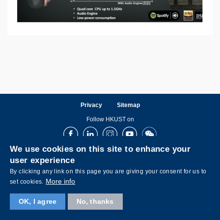
Privacy
Sitemap
Follow HKUST on
Facebook
LinkedIn
Instagram
Youtube
Wechat
We use cookies on this site to enhance your
user experience
By clicking any link on this page you are giving your consent for us to
More info
set cookies.
OK, I agree
No, thanks
Copyright © The Hong Kong University of Science and Technology. All rights reserved.