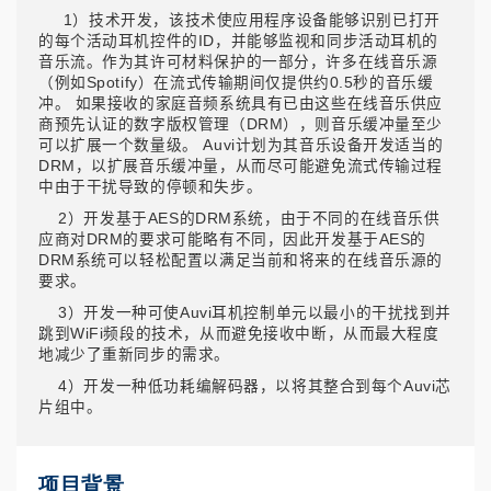
1）技术开发，该技术使应用程序设备能够识别已打开
的每个活动耳机控件的ID，并能够监视和同步活动耳机的
音乐流。作为其许可材料保护的一部分，许多在线音乐源
（例如Spotify）在流式传输期间仅提供约0.5秒的音乐缓
冲。 如果接收的家庭音频系统具有已由这些在线音乐供应
商预先认证的数字版权管理（DRM），则音乐缓冲量至少
可以扩展一个数量级。 Auvi计划为其音乐设备开发适当的
DRM，以扩展音乐缓冲量，从而尽可能避免流式传输过程
中由于干扰导致的停顿和失步。
2）开发基于AES的DRM系统，由于不同的在线音乐供
应商对DRM的要求可能略有不同，因此开发基于AES的
DRM系统可以轻松配置以满足当前和将来的在线音乐源的
要求。
3）开发一种可使Auvi耳机控制单元以最小的干扰找到并
跳到WiFi频段的技术，从而避免接收中断，从而最大程度
地减少了重新同步的需求。
4）开发一种低功耗编解码器，以将其整合到每个Auvi芯
片组中。
项目背景