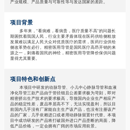
产业规模、产品质量与可靠性等与发达国家的差距。
项目背景
多年来，“看病难，看病贵，医疗质量不高”的问题长
期困扰着我国人民，行业主要矛盾体现在医药供给侧粗放
发展难以满足人民大众对优质医疗的需求，医药行业供给
侧改革势在必行。精密医用导管是国民医疗高昂开销的来
源之一，刺痛着国民的神经，精密医用导管降价保供问题
显得尤其重要。
项目特色和创新点
本项目中研发的动脉导管、小儿中心静脉导管和血液
净化导管三款产品由于管径细且公差要求极为苛刻，即对
精密挤出生产技术的要求极高，导致国内企业生产相应产
品的稳定性差，废品率居高不下，无法实现盈利，所以目
前国内几乎没有厂家能自主生产该产品，也没有注册该产
品的厂家，几乎依赖进口或者用动静脉留置针代替。本项
目中成功研发的产品将打破国外进口产品垄断的局面，降
低产品价格，一定会拥有广阔的市场应用前景。