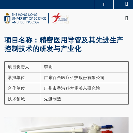
Skip
Se
MORE ABOUT HKUST
to
M
UNIVERSITY NEWS
ACADEMIC DEPARTMENTS A-Z
main
LIFE@HKUST
LIBRARY
content
MAP & DIRECTIONS
CAREERS AT HKUST
FACULTY PROFILES
ABOUT HKUST
项目名称：精密医用导管及其先进生产
控制技术的研发与产业化
项目负责人
李明
承担单位
广东百合医疗科技股份有限公司
合作单位
广州市香港科大霍英东研究院
技术领域
先进制造