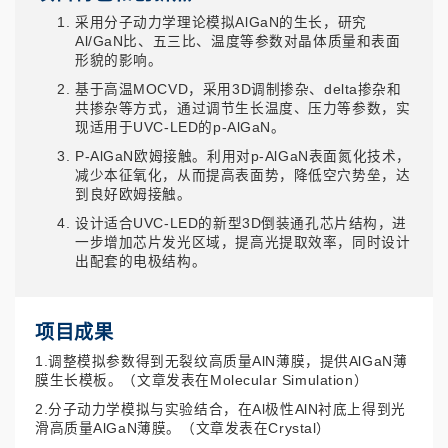
采用分子动力学理论模拟AlGaN的生长，研究
Al/GaN比、五三比、温度等参数对晶体质量和表面
形貌的影响。
基于高温MOCVD，采用3D调制掺杂、delta掺杂和
共掺杂等方式，通过调节生长温度、压力等参数，实
现适用于UVC-LED的p-AlGaN。
P-AlGaN欧姆接触。利用对p-AlGaN表面氮化技术，
减少本征氧化，从而提高表面势，降低空穴势垒，达
到良好欧姆接触。
设计适合UVC-LED的新型3D倒装通孔芯片结构，进
一步增加芯片发光区域，提高光提取效率，同时设计
出配套的电极结构。
项目成果
1.调整模拟参数得到无裂纹高质量AlN薄膜，提供AlGaN薄
膜生长模板。（文章发表在Molecular Simulation）
2.分子动力学模拟与实验结合，在Al极性AlN衬底上得到光
滑高质量AlGaN薄膜。（文章发表在Crystal）