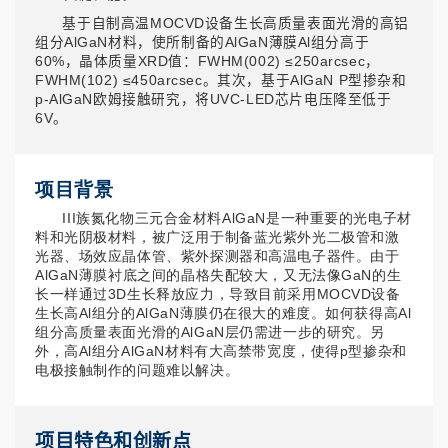
基于自制高温MOCVD设备生长高质量表面光滑的高铝
组分AlGaN材料，使所制备的AlGaN薄膜Al组分高于
60%，晶体质量XRD值：FWHM(002) ≤250arcsec，
FWHM(102) ≤450arcsec。其次，基于AlGaN P型掺杂和
p-AlGaN欧姆接触研究，将UVC-LED芯片电压降至低于
6V。
项目背景
III族氮化物三元合金材料AlGaN是一种重要的光电子材
料和光阴极材料，被广泛用于制备蓝光紫外光二极管和激
光器、场效应晶体管、紫外探测器和高温电子器件。由于
AlGaN薄膜衬底之间的晶格失配较大，又无法像GaN的生
长一样通过3D生长释放应力，导致目前采用MOCVD设备
生长高Al组分的AlGaN薄膜仍在很大的难度。如何获得高Al
组分高质量表面光滑的AlGaN层仍需进一步的研究。另
外，高Al组分AlGaN材料有大高禁带宽度，使得p型掺杂和
电极接触制作的问题难以解决。
项目特色和创新点