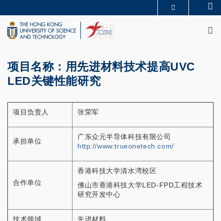
Skip
Se
MORE ABOUT HKUST
to
M
UNIVERSITY NEWS
ACADEMIC DEPARTMENTS A-Z
main
LIFE@HKUST
LIBRARY
content
MAP & DIRECTIONS
CAREERS AT HKUST
FACULTY PROFILES
ABOUT HKUST
项目名称：用先进材料技术提高UVC
LED关键性能研究
项目负责人
张荣军
广东众元半导体科技有限公司
承担单位
http://www.trueonetech.com/
香港科技大学清水湾校区
合作单位
佛山市香港科技大学LED-FPD工程技术
研究开发中心
技术领域
先进材料