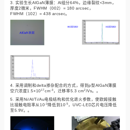
3. 实验生长AlGaN薄膜：Al组分64%，边缘裂纹<3mm，
厚度2微米，FWHM（002）= 180 arcsec，
FWHM（102）= 438 arcsec。
4. 采用调制和delta掺杂配合的方式，得到p型AlGaN薄膜
17
-3
2
空穴浓度1.5×10
cm
，迁移率5.3 cm
/Vs。
。
5. 采用Ni/Al/Ti/Au电极结构和优化退火参数，使欧姆接触
-3
-5
比接触电阻率从10
降低到10
，UVC-LED芯片电压降低
至5.9V。
。