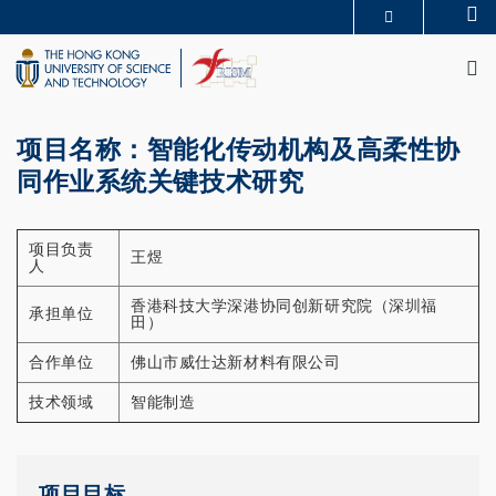
Skip
Se
MORE ABOUT HKUST
to
M
UNIVERSITY NEWS
ACADEMIC DEPARTMENTS A-Z
main
LIFE@HKUST
LIBRARY
content
MAP & DIRECTIONS
CAREERS AT HKUST
FACULTY PROFILES
ABOUT HKUST
项目名称：智能化传动机构及高柔性协
同作业系统关键技术研究
项目负责
王煜
人
香港科技大学深港协同创新研究院（深圳福
承担单位
田）
合作单位
佛山市威仕达新材料有限公司
技术领域
智能制造
项目目标