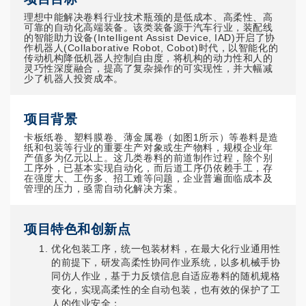
理想中能解决卷料行业技术瓶颈的是低成本、高柔性、高
可靠的自动化高端装备。该类装备源于汽车行业，装配线
的智能助力设备(Intelligent Assist Device, IAD)开启了协
作机器人(Collaborative Robot, Cobot)时代，以智能化的
传动机构降低机器人控制自由度，将机构的动力性和人的
灵巧性深度融合，提高了复杂操作的可实现性，并大幅减
少了机器人投资成本。
项目背景
卡板纸卷、塑料膜卷、薄金属卷（如图1所示）等卷料是造
纸和包装等行业的重要生产对象或生产物料，规模企业年
产值多为亿元以上。这几类卷料的前道制作过程，除个别
工序外，已基本实现自动化，而后道工序仍依赖手工，存
在强度大、工伤多、招工难等问题，企业普遍面临成本及
管理的压力，亟需自动化解决方案。
项目特色和创新点
优化包装工序，统一包装材料，在最大化行业通用性
的前提下，研发高柔性协同作业系统，以多机械手协
同仿人作业，基于力反馈信息自适应卷料的随机规格
变化，实现高柔性的全自动包装，也有效的保护了工
人的作业安全；