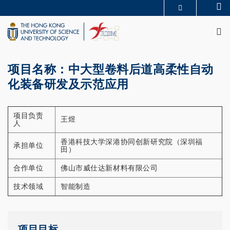
Skip
Se
MORE ABOUT HKUST
to
M
UNIVERSITY NEWS
ACADEMIC DEPARTMENTS A-Z
main
LIFE@HKUST
LIBRARY
content
MAP & DIRECTIONS
CAREERS AT HKUST
FACULTY PROFILES
ABOUT HKUST
项目名称：
中大型卷料后道高柔性自动
化装备研发及示范应用
项目负责
王煜
人
香港科技大学深港协同创新研究院（深圳福
承担单位
田）
合作单位
佛山市威仕达新材料有限公司
技术领域
智能制造
项目目标