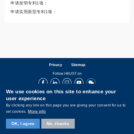
申请发明专利1项：
申请实用新型专利1项：
Privacy
Sitemap
Follow HKUST on
Facebook
LinkedIn
Instagram
Youtube
Wechat
We use cookies on this site to enhance your
user experience
By clicking any link on this page you are giving your consent for us to
More info
set cookies.
OK, I agree
No, thanks
Copyright © The Hong Kong University of Science and Technology. All rights reserved.