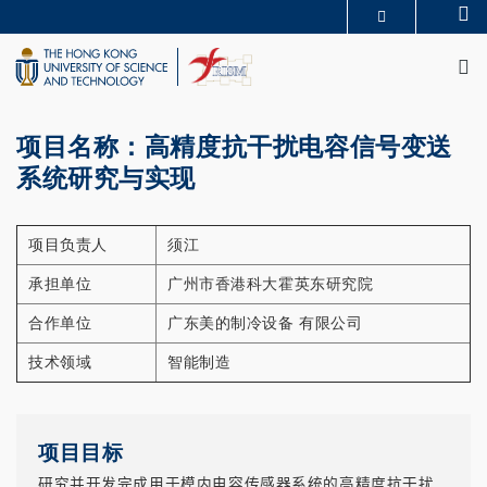
Skip
Se
MORE ABOUT HKUST
to
M
UNIVERSITY NEWS
ACADEMIC DEPARTMENTS A-Z
main
LIFE@HKUST
LIBRARY
content
MAP & DIRECTIONS
CAREERS AT HKUST
FACULTY PROFILES
ABOUT HKUST
项目名称：高精度抗干扰电容信号变送
系统研究与实现
项目负责人
须江
承担单位
广州市香港科大霍英东研究院
合作单位
广东美的制冷设备 有限公司
技术领域
智能制造
项目目标
研究并开发完成用于模内电容传感器系统的高精度抗干扰