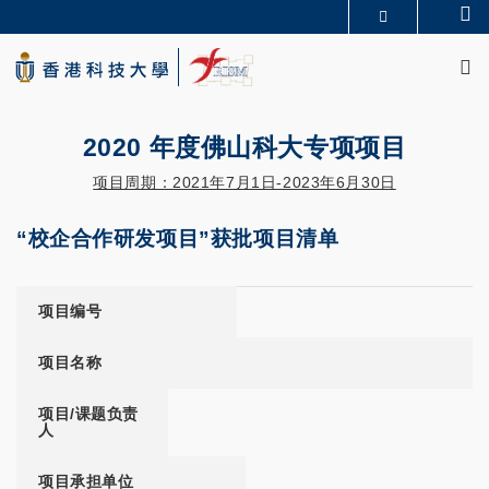
Skip
Se
更多科大概览
to
M
科大新闻
学术部门索引
main
生活@科大
图书馆
content
校园地图及指南
CAREERS AT HKUST
教授简录
认识科大
2020 年度佛山科大专项项目
项目周期：2021年7月1日-2023年6月30日
“校企合作研发项目”获批项目清单
项目编号
项目名称
项目/课题负责
人
项目承担单位